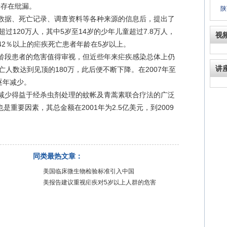
据存在纰漏。
陕
据、死亡记录、调查资料等各种来源的信息后，提出了
超过120万人，其中5岁至14岁的少年儿童超过7.8万人，
视
，42％以上的疟疾死亡患者年龄在5岁以上。
段患者的危害值得审视，但近些年来疟疾感染总体上仍
讲
亡人数达到见顶的180万，此后便不断下降。在2007年至
逐年减少。
少得益于经杀虫剂处理的蚊帐及青蒿素联合疗法的广泛
重要因素，其总金额在2001年为2.5亿美元，到2009
同类最热文章：
美国临床微生物检验标准引入中国
美报告建议重视疟疾对5岁以上人群的危害