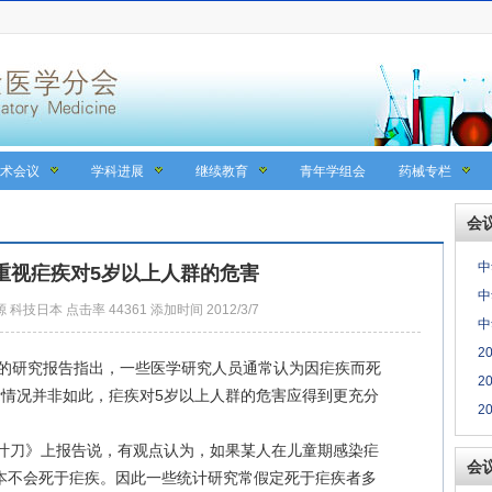
术会议
学科进展
继续教育
青年学组会
药械专栏
会
中
重视疟疾对5岁以上人群的危害
中
 科技日本 点击率 44361 添加时间 2012/3/7
中
2
的研究报告指出，一些医学研究人员通常认为因疟疾而死
2
际情况并非如此，疟疾对5岁以上人群的危害应得到更充分
2
刀》上报告说，有观点认为，如果某人在儿童期感染疟
会
本不会死于疟疾。因此一些统计研究常假定死于疟疾者多